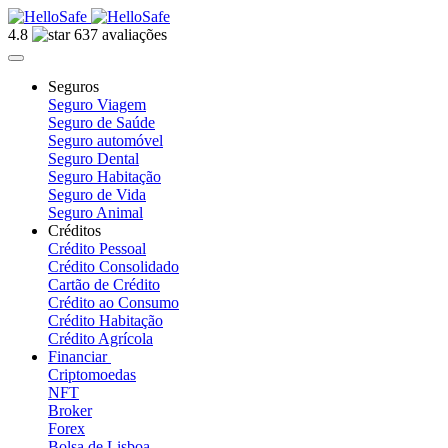
4.8
637 avaliações
Seguros
Seguro Viagem
Seguro de Saúde
Seguro automóvel
Seguro Dental
Seguro Habitação
Seguro de Vida
Seguro Animal
Créditos
Crédito Pessoal
Crédito Consolidado
Cartão de Crédito
Crédito ao Consumo
Crédito Habitação
Crédito Agrícola
Financiar
Criptomoedas
NFT
Broker
Forex
Bolsa de Lisboa