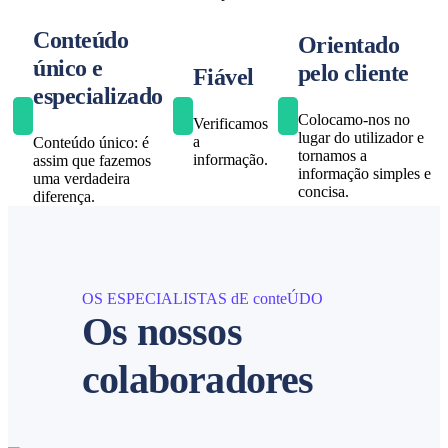
Conteúdo
Orientado
único e
pelo cliente
Fiável
especializado
Colocamo-nos no
Verificamos
lugar do utilizador e
a
Conteúdo único: é
tornamos a
informação.
assim que fazemos
informação simples e
uma verdadeira
concisa.
diferença.
OS ESPECIALISTAS dE conteÚDO
Os nossos
colaboradores