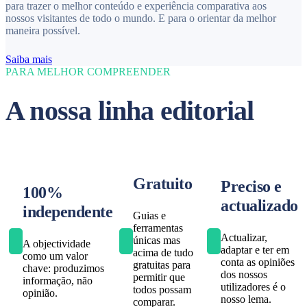
para trazer o melhor conteúdo e experiência comparativa aos
nossos visitantes de todo o mundo. E para o orientar da melhor
maneira possível.
Saiba mais
PARA MELHOR COMPREENDER
A nossa linha editorial
Gratuito
Preciso e
100%
actualizado
independente
Guias e
ferramentas
Actualizar,
únicas mas
A objectividade
adaptar e ter em
acima de tudo
como um valor
conta as opiniões
gratuitas para
chave: produzimos
dos nossos
permitir que
informação, não
utilizadores é o
todos possam
opinião.
nosso lema.
comparar.