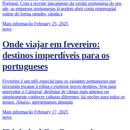
Portugal. Com a recente lançamento da versão portuguesa do seu
site, as empresas portuguesas já podem abrir conta empresarial
online de forma simples, rápida e
Mais informação
February 25, 2025
novo
Onde viajar em fevereiro:
destinos imperdíveis para os
portugueses
Fevereiro é um mês especial para os viajantes portugueses que
procuram escapar à rotina e explorar novos destinos. Seja para
aproveitar o Carnaval, desfrutar de climas mais amenos ou
simplesmente conhecer culturas diferentes, há opções para todos os
gostos. Abaixo, apresentamos algumas
Mais informação
February 17, 2025
novo