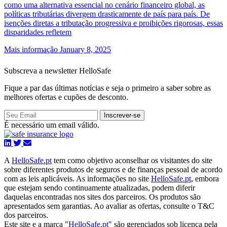
como uma alternativa essencial no cenário financeiro global, as
políticas tributárias divergem drasticamente de país para país. De
isenções diretas a tributação progressiva e proibições rigorosas, essas
disparidades refletem
Mais informação
January 8, 2025
Subscreva a newsletter HelloSafe
Fique a par das últimas notícias e seja o primeiro a saber sobre as
melhores ofertas e cupões de desconto.
Inscrever-se
É necessário um email válido.
A
HelloSafe.pt
tem como objetivo aconselhar os visitantes do site
sobre diferentes produtos de seguros e de finanças pessoal de acordo
com as leis aplicáveis. As informações no site
HelloSafe.pt
, embora
que estejam sendo continuamente atualizadas, podem diferir
daquelas encontradas nos sites dos parceiros. Os produtos são
apresentados sem garantias. Ao avaliar as ofertas, consulte o T&C
dos parceiros.
Este site e a marca "
HelloSafe.pt
" são gerenciados sob licença pela