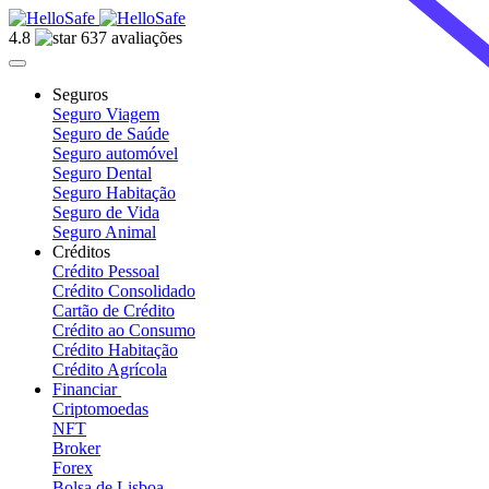
4.8
637 avaliações
Seguros
Seguro Viagem
Seguro de Saúde
Seguro automóvel
Seguro Dental
Seguro Habitação
Seguro de Vida
Seguro Animal
Créditos
Crédito Pessoal
Crédito Consolidado
Cartão de Crédito
Crédito ao Consumo
Crédito Habitação
Crédito Agrícola
Financiar
Criptomoedas
NFT
Broker
Forex
Bolsa de Lisboa