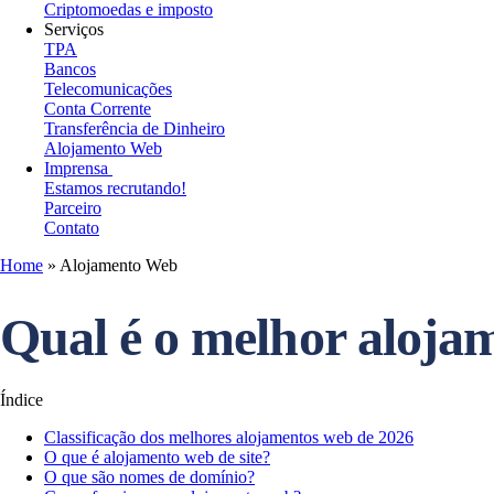
Criptomoedas e imposto
Serviços
TPA
Bancos
Telecomunicações
Conta Corrente
Transferência de Dinheiro
Alojamento Web
Imprensa
Estamos recrutando!
Parceiro
Contato
Home
»
Alojamento Web
Qual é o melhor aloj
Índice
Classificação dos melhores alojamentos web de 2026
O que é alojamento web de site?
O que são nomes de domínio?