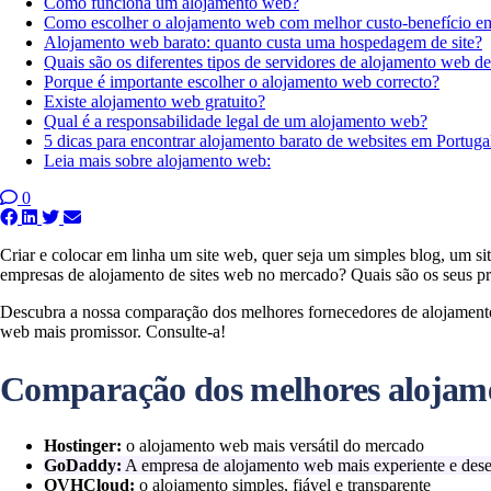
Como funciona um alojamento web?
Como escolher o alojamento web com melhor custo-benefício e
Alojamento web barato: quanto custa uma hospedagem de site?
Quais são os diferentes tipos de servidores de alojamento web de
Porque é importante escolher o alojamento web correcto?
Existe alojamento web gratuito?
Qual é a responsabilidade legal de um alojamento web?
5 dicas para encontrar alojamento barato de websites em Portuga
Leia mais sobre alojamento web:
0
Criar e colocar em linha um site web, quer seja um simples blog, um 
empresas de alojamento de sites web no mercado? Quais são os seus preç
Descubra a nossa comparação dos melhores fornecedores de alojament
web mais promissor. Consulte-a!
Comparação dos melhores alojam
Hostinger:
o alojamento web mais versátil do mercado
GoDaddy:
A empresa de alojamento web mais experiente e des
OVHCloud:
o alojamento simples, fiável e transparente