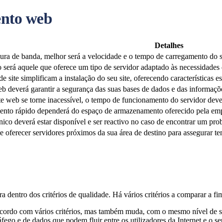
ento web
Detalhes
ura de banda, melhor será a velocidade e o tempo de carregamento do s
será aquele que oferece um tipo de servidor adaptado às necessidades d
site simplificam a instalação do seu site, oferecendo características e
deverá garantir a segurança das suas bases de dados e das informações
ite web se torne inacessível, o tempo de funcionamento do servidor de
nto rápido dependerá do espaço de armazenamento oferecido pela emp
nico deverá estar disponível e ser reactivo no caso de encontrar um pro
 oferecer servidores próximos da sua área de destino para assegurar te
ra dentro dos critérios de qualidade. Há vários critérios a comparar a f
acordo com vários critérios, mas também muda, com o mesmo nível de s
fego e de dados que podem fluir entre os utilizadores da Internet e o s