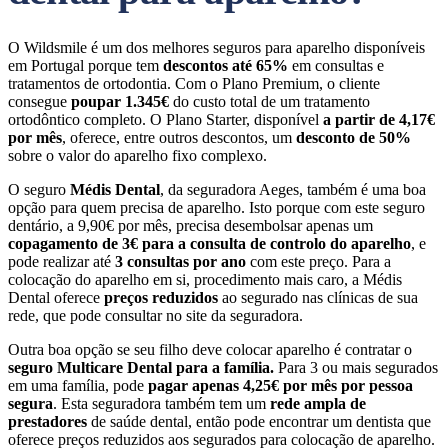
O Wildsmile é um dos melhores seguros para aparelho disponíveis
em Portugal porque tem
descontos até 65%
em consultas e
tratamentos de ortodontia. Com o Plano Premium, o cliente
consegue
poupar 1.345€
do custo total de um tratamento
ortodôntico completo. O Plano Starter, disponível
a partir de 4,17€
por mês
, oferece, entre outros descontos, um
desconto de 50%
sobre o valor do aparelho fixo complexo.
O seguro
Médis Dental
, da seguradora Aeges, também é uma boa
opção para quem precisa de aparelho. Isto porque com este seguro
dentário, a 9,90€ por mês, precisa desembolsar apenas um
copagamento de 3€ para a consulta de controlo do aparelho
, e
pode realizar até
3 consultas por ano
com este preço. Para a
colocação do aparelho em si, procedimento mais caro, a Médis
Dental oferece
preços reduzidos
ao segurado nas clínicas de sua
rede, que pode consultar no site da seguradora.
Outra boa opção se seu filho deve colocar aparelho é contratar o
seguro Multicare Dental para a família.
Para 3 ou mais segurados
em uma família, pode
pagar apenas 4,25€ por mês por pessoa
segura
. Esta seguradora também tem um
rede ampla de
prestadores
de saúde dental, então pode encontrar um dentista que
oferece preços reduzidos aos segurados para colocação de aparelho.