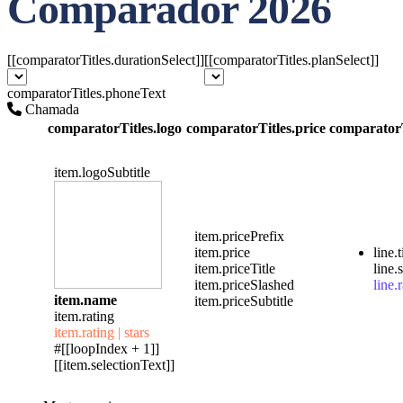
Comparador 2026
[[comparatorTitles.durationSelect]]
[[comparatorTitles.planSelect]]
comparatorTitles.phoneText
Chamada
comparatorTitles.logo
comparatorTitles.price
comparatorT
item.logoSubtitle
item.pricePrefix
item.price
line.t
item.priceTitle
line.
item.priceSlashed
line.r
item.name
item.priceSubtitle
item.rating
item.rating | stars
#[[loopIndex + 1]]
[[item.selectionText]]