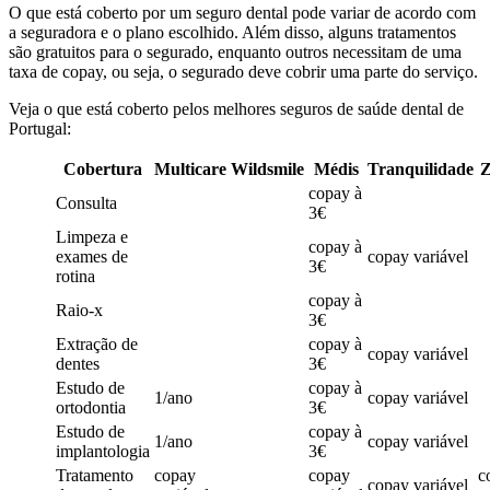
O que está coberto por um seguro dental pode variar de acordo com
a seguradora e o plano escolhido. Além disso, alguns tratamentos
são gratuitos para o segurado, enquanto outros necessitam de uma
taxa de copay, ou seja, o segurado deve cobrir uma parte do serviço.
Veja o que está coberto pelos melhores seguros de saúde dental de
Portugal:
Cobertura
Multicare
Wildsmile
Médis
Tranquilidade
Z
copay à
Consulta
3€
Limpeza e
copay à
exames de
copay variável
3€
rotina
copay à
Raio-x
3€
Extração de
copay à
copay variável
dentes
3€
Estudo de
copay à
1/ano
copay variável
ortodontia
3€
Estudo de
copay à
1/ano
copay variável
implantologia
3€
Tratamento
copay
copay
c
copay variável