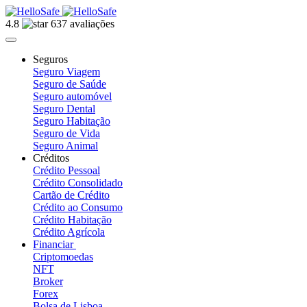
4.8
637 avaliações
Seguros
Seguro Viagem
Seguro de Saúde
Seguro automóvel
Seguro Dental
Seguro Habitação
Seguro de Vida
Seguro Animal
Créditos
Crédito Pessoal
Crédito Consolidado
Cartão de Crédito
Crédito ao Consumo
Crédito Habitação
Crédito Agrícola
Financiar
Criptomoedas
NFT
Broker
Forex
Bolsa de Lisboa