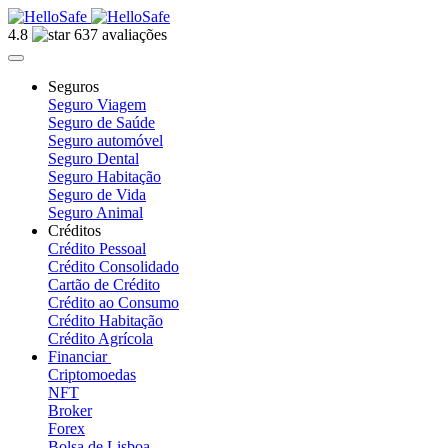
4.8
637 avaliações
Seguros
Seguro Viagem
Seguro de Saúde
Seguro automóvel
Seguro Dental
Seguro Habitação
Seguro de Vida
Seguro Animal
Créditos
Crédito Pessoal
Crédito Consolidado
Cartão de Crédito
Crédito ao Consumo
Crédito Habitação
Crédito Agrícola
Financiar
Criptomoedas
NFT
Broker
Forex
Bolsa de Lisboa