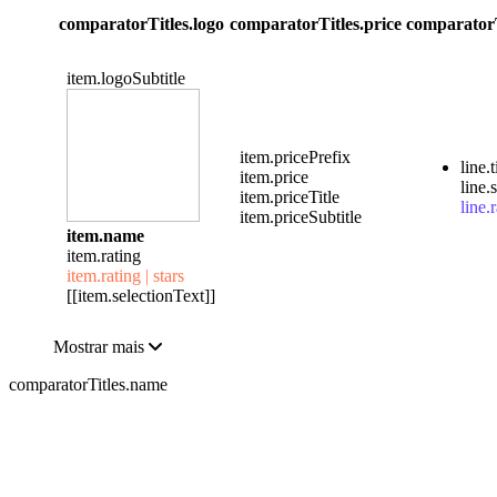
comparatorTitles.logo
comparatorTitles.price
comparatorT
item.logoSubtitle
item.pricePrefix
line.t
item.price
line.
item.priceTitle
line.r
item.priceSubtitle
item.name
item.rating
item.rating | stars
[[item.selectionText]]
Mostrar mais
comparatorTitles.name