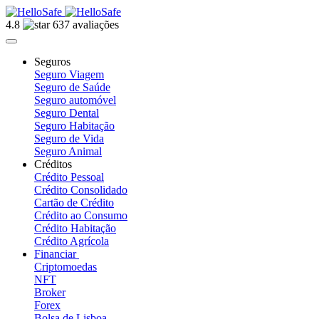
4.8
637 avaliações
Seguros
Seguro Viagem
Seguro de Saúde
Seguro automóvel
Seguro Dental
Seguro Habitação
Seguro de Vida
Seguro Animal
Créditos
Crédito Pessoal
Crédito Consolidado
Cartão de Crédito
Crédito ao Consumo
Crédito Habitação
Crédito Agrícola
Financiar
Criptomoedas
NFT
Broker
Forex
Bolsa de Lisboa