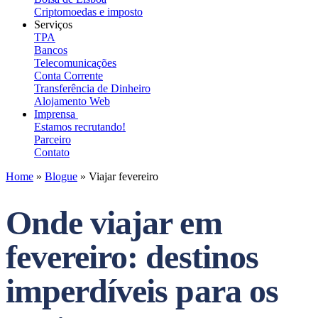
Criptomoedas e imposto
Serviços
TPA
Bancos
Telecomunicações
Conta Corrente
Transferência de Dinheiro
Alojamento Web
Imprensa
Estamos recrutando!
Parceiro
Contato
Home
»
Blogue
»
Viajar fevereiro
Onde viajar em
fevereiro: destinos
imperdíveis para os