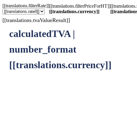
[[translations.filterRate]]
[[translations.filterPriceForHT]]
[[translations
[[translations.currency]]
[[translation
[[translations.tvaValueResult]]
calculatedTVA |
number_format
[[translations.currency]]