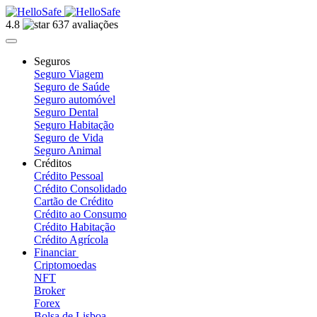
4.8
637 avaliações
Seguros
Seguro Viagem
Seguro de Saúde
Seguro automóvel
Seguro Dental
Seguro Habitação
Seguro de Vida
Seguro Animal
Créditos
Crédito Pessoal
Crédito Consolidado
Cartão de Crédito
Crédito ao Consumo
Crédito Habitação
Crédito Agrícola
Financiar
Criptomoedas
NFT
Broker
Forex
Bolsa de Lisboa