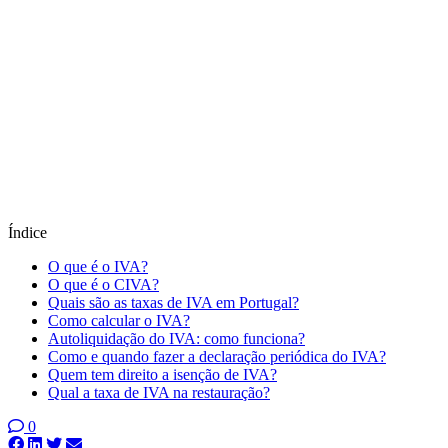
Índice
O que é o IVA?
O que é o CIVA?
Quais são as taxas de IVA em Portugal?
Como calcular o IVA?
Autoliquidação do IVA: como funciona?
Como e quando fazer a declaração periódica do IVA?
Quem tem direito a isenção de IVA?
Qual a taxa de IVA na restauração?
0