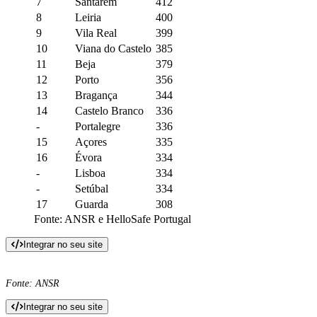
7
Santarém
412
8
Leiria
400
9
Vila Real
399
10
Viana do Castelo
385
11
Beja
379
12
Porto
356
13
Bragança
344
14
Castelo Branco
336
-
Portalegre
336
15
Açores
335
16
Évora
334
-
Lisboa
334
-
Setúbal
334
17
Guarda
308
Fonte: ANSR e HelloSafe Portugal
Integrar no seu site
Fonte: ANSR
Integrar no seu site