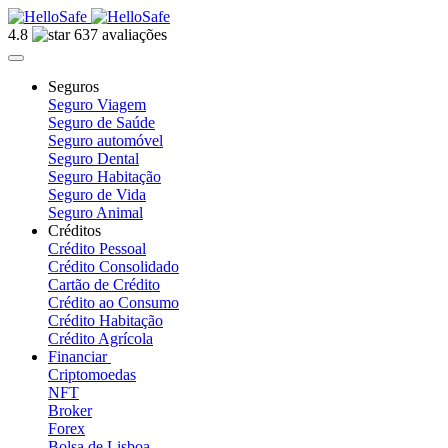
4.8
637 avaliações
Seguros
Seguro Viagem
Seguro de Saúde
Seguro automóvel
Seguro Dental
Seguro Habitação
Seguro de Vida
Seguro Animal
Créditos
Crédito Pessoal
Crédito Consolidado
Cartão de Crédito
Crédito ao Consumo
Crédito Habitação
Crédito Agrícola
Financiar
Criptomoedas
NFT
Broker
Forex
Bolsa de Lisboa