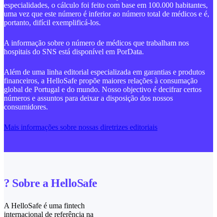
especialidades, o cálculo foi feito com base em 100.000 habitantes,
uma vez que este número é inferior ao número total de médicos e é,
portanto, difícil exemplificá-los.
A informação sobre o número de médicos que trabalham nos
hospitais do SNS está disponível em PorData.
Além de uma linha editorial especializada em garantias e produtos
financeiros, a HelloSafe propõe maiores relações à consumação
global de Portugal e do mundo. Nosso objectivo é decifrar certos
números e assuntos para deixar a disposição dos nossos
consumidores.
Mais informações sobre nossas diretrizes editoriais
? Sobre a HelloSafe
A HelloSafe é uma fintech
internacional de referência na