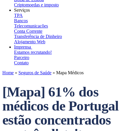
Criptomoedas e imposto
Serviços
TPA
Bancos
Telecomunicações
Conta Corrente
Transferência de Dinheiro
Alojamento Web
Imprensa
Estamos recrutando!
Parceiro
Contato
Home
»
Seguros de Saúde
»
Mapa Médicos
[Mapa] 61% dos
médicos de Portugal
estão concentrados