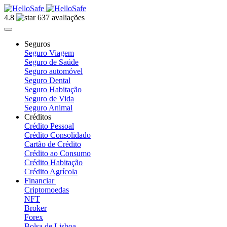
4.8
637 avaliações
Seguros
Seguro Viagem
Seguro de Saúde
Seguro automóvel
Seguro Dental
Seguro Habitação
Seguro de Vida
Seguro Animal
Créditos
Crédito Pessoal
Crédito Consolidado
Cartão de Crédito
Crédito ao Consumo
Crédito Habitação
Crédito Agrícola
Financiar
Criptomoedas
NFT
Broker
Forex
Bolsa de Lisboa