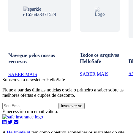
Todos os arquivos
Navegue pelos nossos
HelloSafe
B
recursos
S
SABER MAIS
SABER MAIS
Subscreva a newsletter HelloSafe
Fique a par das últimas notícias e seja o primeiro a saber sobre as
melhores ofertas e cupões de desconto.
Inscrever-se
É necessário um email válido.
A
HelloSafe.pt
tem como objetivo aconselhar os visitantes do site