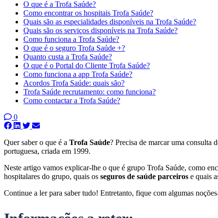
O que é a Trofa Saúde?
Como encontrar os hospitais Trofa Saúde?
Quais são as especialidades disponíveis na Trofa Saúde?
Quais são os serviços disponíveis na Trofa Saúde?
Como funciona a Trofa Saúde?
O que é o seguro Trofa Saúde +?
Quanto custa a Trofa Saúde?
O que é o Portal do Cliente Trofa Saúde?
Como funciona a app Trofa Saúde?
Acordos Trofa Saúde: quais são?
Trofa Saúde recrutamento: como funciona?
Como contactar a Trofa Saúde?
0
Quer saber o que é a
Trofa Saúde
? Precisa de marcar uma consulta d
portuguesa, criada em 1999.
Neste artigo vamos explicar-lhe o que é grupo Trofa Saúde, como enco
hospitalares do grupo, quais os
seguros de saúde parceiros
e quais a
Continue a ler para saber tudo! Entretanto, fique com algumas noções