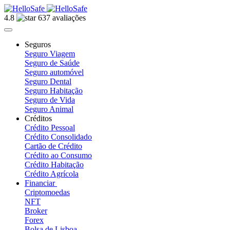
4.8
637 avaliações
Seguros
Seguro Viagem
Seguro de Saúde
Seguro automóvel
Seguro Dental
Seguro Habitação
Seguro de Vida
Seguro Animal
Créditos
Crédito Pessoal
Crédito Consolidado
Cartão de Crédito
Crédito ao Consumo
Crédito Habitação
Crédito Agrícola
Financiar
Criptomoedas
NFT
Broker
Forex
Bolsa de Lisboa