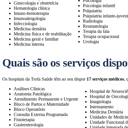
Psicologia
Ginecologia e obstetrícia
Psicologia infantil
Hematologia clínica
Psiquiatria
Imuno-hemoterapia
Psiquiatria infanto-juveni
Imunoalergologia
Radiologia
Infecciologia
Reumatologia
Medicina dentária
Terapia da fala
Medicina física e de reabilitação
Terapia ocupacional
Medicina geral e familiar
Urologia
Medicina interna
Quais são os serviços disp
Os hospitais da Trofa Saúde têm ao seu dispor
17 serviços médicos
, 
Análises Clínicas
Hospital de Neurociê
Anatomia Patológica
Hospital de Oncolog
Atendimento Permanente e Urgente
Imagiologia
Bloco de Partos e Maternidade
Internamento
Bloco Operatório
Medicina Dentária
Consulta Externa Programada
Unidades de Medici
Fisioterapia
Unidade Funcional d
Gastrenterologia
Unidade Integrada d