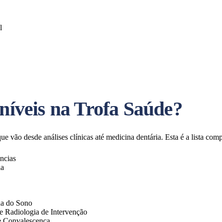
l
oníveis na Trofa Saúde?
que vão desde análises clínicas até medicina dentária. Esta é a lista com
ncias
ia
na do Sono
e Radiologia de Intervenção
e Convalescença