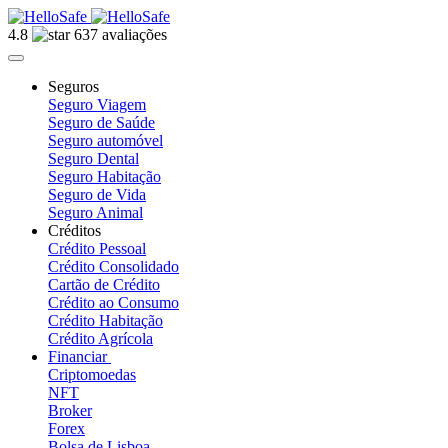
4.8
637 avaliações
Seguros
Seguro Viagem
Seguro de Saúde
Seguro automóvel
Seguro Dental
Seguro Habitação
Seguro de Vida
Seguro Animal
Créditos
Crédito Pessoal
Crédito Consolidado
Cartão de Crédito
Crédito ao Consumo
Crédito Habitação
Crédito Agrícola
Financiar
Criptomoedas
NFT
Broker
Forex
Bolsa de Lisboa