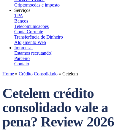
Criptomoedas e imposto
Serviços
TPA
Bancos
Telecomunicações
Conta Corrente
Transferência de Dinheiro
Alojamento Web
Imprensa
Estamos recrutando!
Parceiro
Contato
Home
»
Crédito Consolidado
»
Cetelem
Cetelem crédito
consolidado vale a
pena? Review 2026