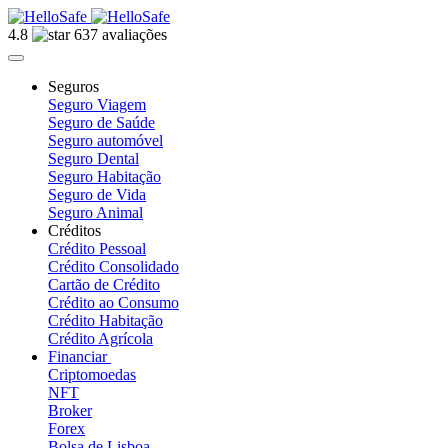
4.8
637 avaliações
Seguros
Seguro Viagem
Seguro de Saúde
Seguro automóvel
Seguro Dental
Seguro Habitação
Seguro de Vida
Seguro Animal
Créditos
Crédito Pessoal
Crédito Consolidado
Cartão de Crédito
Crédito ao Consumo
Crédito Habitação
Crédito Agrícola
Financiar
Criptomoedas
NFT
Broker
Forex
Bolsa de Lisboa