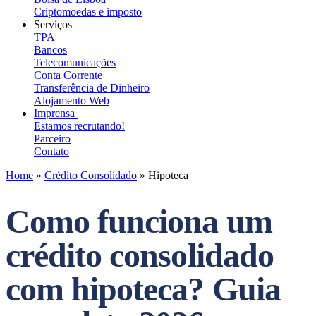
Criptomoedas e imposto
Serviços
TPA
Bancos
Telecomunicações
Conta Corrente
Transferência de Dinheiro
Alojamento Web
Imprensa
Estamos recrutando!
Parceiro
Contato
Home
»
Crédito Consolidado
»
Hipoteca
Como funciona um
crédito consolidado
com hipoteca? Guia